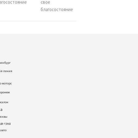
свое
благосостояние
ринбург
я линия
ю моторс
воронеж
осалон
фа
осквы
да град
 авто