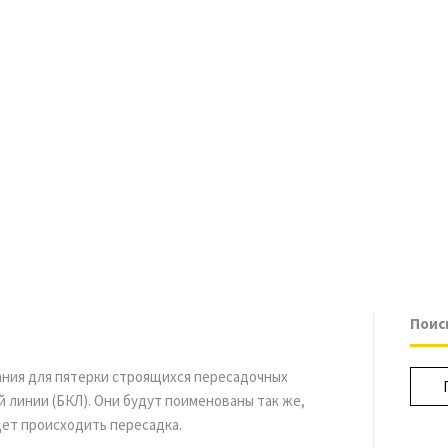
ТВЕРЖДЕН
Поис
ания для пятерки строящихся пересадочных
 линии (БКЛ). Они будут поименованы так же,
дет происходить пересадка.