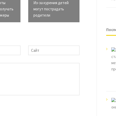
рты
Из-за курения детей
олучать
могут пострадать
джеры
родители
Посл