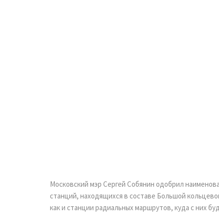
У
Московский мэр Сергей Собянин одобрил наименов
станций, находящихся в составе Большой кольцевой
как и станции радиальных маршрутов, куда с них бу