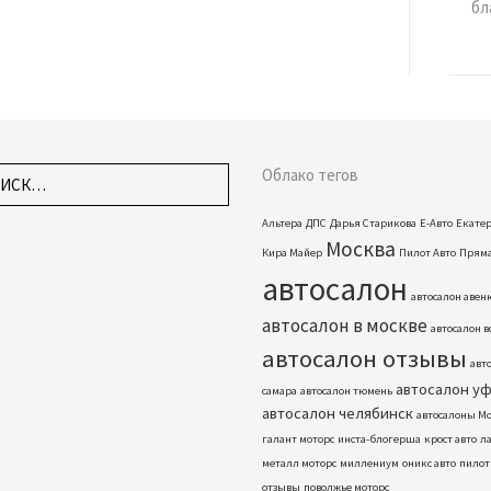
Облако тегов
Альтера
ДПС
Дарья Старикова
Е-Авто
Екате
Москва
Кира Майер
Пилот Авто
Пряма
автосалон
автосалон авен
автосалон в москве
автосалон 
автосалон отзывы
авт
автосалон у
самара
автосалон тюмень
автосалон челябинск
автосалоны М
галант моторс
инста-блогерша
крост авто
ла
металл моторс
миллениум
оникс авто
пилот
отзывы
поволжье моторс