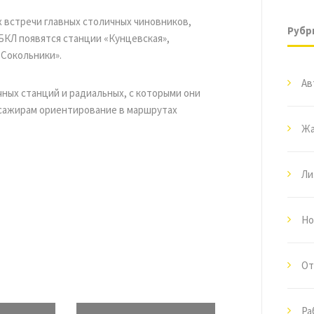
 встречи главных столичных чиновников,
Рубр
 БКЛ появятся станции «Кунцевская»,
«Сокольники».
Ав
ных станций и радиальных, с которыми они
ссажирам ориентирование в маршрутах
Жа
Ли
Но
От
Ра