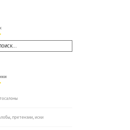
к
ики
тосалоны
лобы, претензии, иски