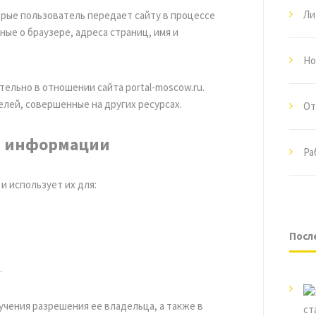
Ли
рые пользователь передает сайту в процессе
нные о браузере, адреса страниц, имя и
Но
льно в отношении сайта portal-moscow.ru.
лей, совершенные на других ресурсах.
От
ки информации
Ра
и использует их для:
Посл
.
чения разрешения ее владельца, а также в