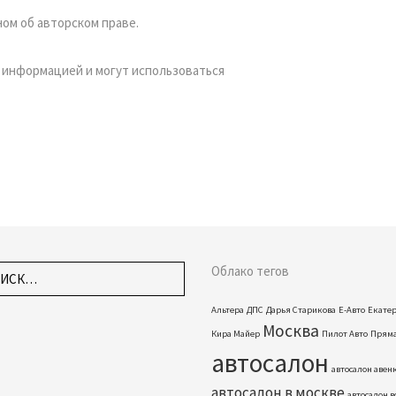
ом об авторском праве.
 информацией и могут использоваться
Облако тегов
Альтера
ДПС
Дарья Старикова
Е-Авто
Екате
Москва
Кира Майер
Пилот Авто
Пряма
автосалон
автосалон авен
автосалон в москве
автосалон 